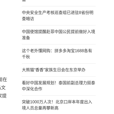
中央安全生产考核巡查组已进驻8省份明
查暗访
中国使馆提醒赴菲中国公民提前做好入境
准备
这个老外懂网购：拼多多淘宝1688各有
千秋
大熊猫“香香”家族生日会在东京举办
聪在
看好中国发展规划！泰国前副总理力挺泰
洛文
中深化合作
家提
突破1000万人次！北京口岸本年度出入
境人员总量再攀新高