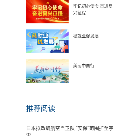
牢记初心使命 奋进复
兴征程
稳就业促发展
美丽中国行
推荐阅读
日本拟改编航空自卫队 "安保"范围扩至宇
宙