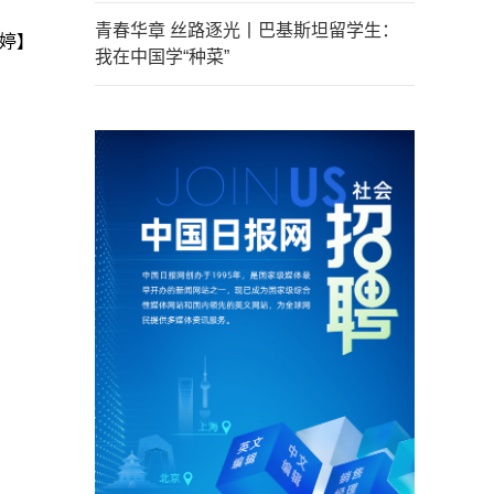
青春华章 丝路逐光丨巴基斯坦留学生：
婷】
我在中国学“种菜”