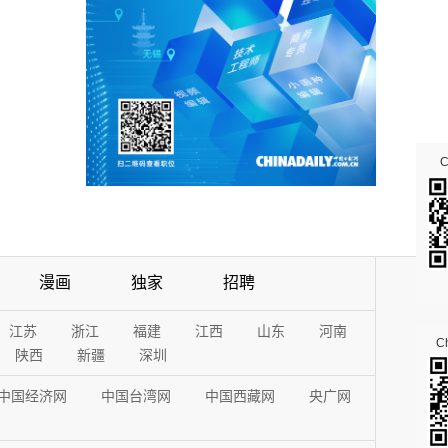
漫画
独家
招聘
江苏
浙江
福建
江西
山东
河南
Ch
陕西
新疆
深圳
中国经济网
中国台湾网
中国西藏网
央广网