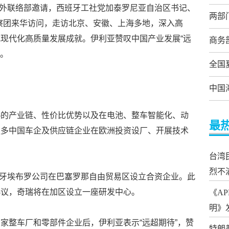
央对外联络部邀请，西班牙工社党加泰罗尼亚自治区书记、
两部
察团来华访问，走访北京、安徽、上海多地，深入高
现代化高质量发展成就。伊利亚赞叹中国产业发展“远
商务
”。
全国
中国
熟的产业链、性价比优势以及在电池、整车智能化、动
最
更多中国车企及供应链企业在欧洲投资设厂、开展技术
台湾
烈不
西班牙埃布罗公司在巴塞罗那自由贸易区设立合资企业。此
协议，奇瑞将在加区设立一座研发中心。
《A
明》
家整车厂和零部件企业后，伊利亚表示“远超期待”，赞
特朗