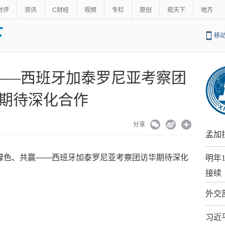
时评
资讯
C财经
视频
专栏
原创
观天下
地方
下
移
——西班牙加泰罗尼亚考察团
期待深化合作
分享
孟加
、绿色、共赢——西班牙加泰罗尼亚考察团访华期待深化
明年
接续
外交
习近