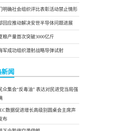
门明确社会组织评比表彰活动禁止情形
部回应推动解决安世半导体问题进展
夏粮产量首次突破3000亿斤
海军成功组织潜射战略导弹试射
热新闻
民众集会“反毒油” 表达对民进党当局强
满
PEC数据促进增长高级别圆桌会主席声
发布
普下令暂停空袭伊朗