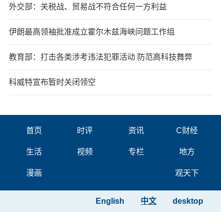
外交部：关税战、贸易战不符合任何一方利益
伊朗最高领袖批准成立霍尔木兹海峡问题工作组
教育部：打击各类涉考违法犯罪活动 防范高科技舞弊
科威特宣布暂时关闭领空
首页
时评
资讯
C财经
生活
视频
专栏
地方
漫画
观天下
English
中文
desktop