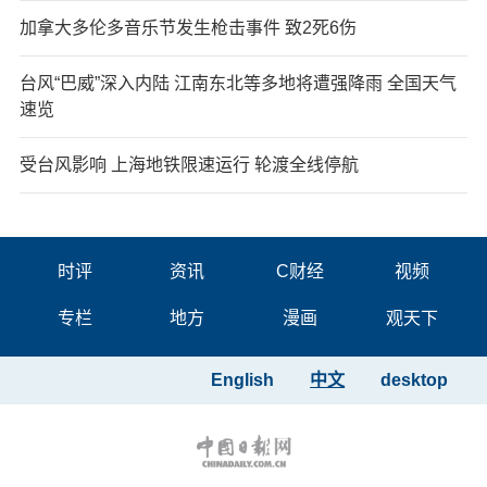
加拿大多伦多音乐节发生枪击事件 致2死6伤
台风“巴威”深入内陆 江南东北等多地将遭强降雨 全国天气
速览
受台风影响 上海地铁限速运行 轮渡全线停航
时评
资讯
C财经
视频
专栏
地方
漫画
观天下
English
中文
desktop