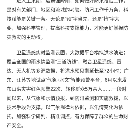
进入主汛期，遭遇强降雨，如何做好防汛抢险工作，
是对有关部门、地区和流域的考验。防汛工作千万条，科
技赋能是关键一条。无论是“预”字当先，还是“抢”字为
要，加强科学管理，提高科技支撑能力，才能更好掌握防
灾救灾的主动权。
卫星遥感实时监测云图，大数据平台模拟洪水演进；
覆盖全国的雨水情监测“三道防线”，融合卫星遥感、雷
达、无人机等多源数据，将洪水预见期延长至72小时；广
东、江苏等地试点“气象+水文”智能预警平台，6月以来发
布山洪灾害红色预警22次、转移群众5万余人……一段时
间以来，从气象和水情预报，到防汛监测和实施救援，以
技术手段为支撑，以气象规律为依据，以汛情变化为依
托，加强科学研判、精准调控，有力保障了群众的生命财
产安全。