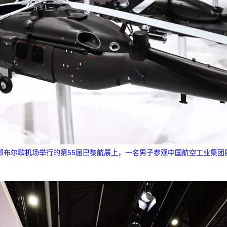
近郊布尔歇机场举行的第55届巴黎航展上，一名男子参观中国航空工业集团展