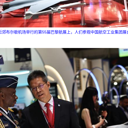
黎近郊布尔歇机场举行的第55届巴黎航展上，人们参观中国航空工业集团展台