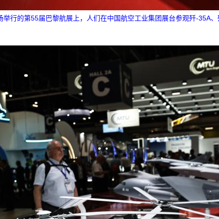
举行的第55届巴黎航展上，人们在中国航空工业集团展台参观歼-35A、歼