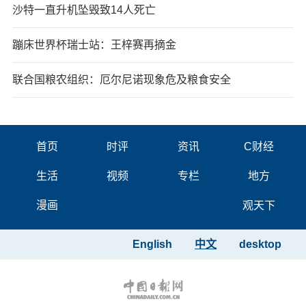
沙特一直升机坠毁致14人死亡
蹦床世界杯瑞士站：王梓赛再摘金
联合国粮农组织：厄尔尼诺现象危及粮食安全
首页
时评
资讯
C财经
生活
视频
专栏
地方
漫画
观天下
English
中文
desktop