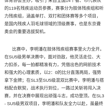
体育协会主办，吸引了来自全国14个省、市代表队
的119名残疾运动员参赛，赛事分为肢体残疾组和听
力残疾组，涵盖单打、双打和团体赛等多个项目，
是国内残疾人羽毛球领域的顶级赛事，也是东京聋
奥会的重要选拔契机。
比赛中，李明潘在肢体残疾组赛事里火力全开。
在SU5级男单决赛中，面对劲敌，他灵活走位、大
力扣杀，每一拍都精准有力，凭借出色的网前技术
和强大的心理素质，以2：0的比分直落两局，强势
拿下金牌；在SL3至SU5级混双比赛中，李明潘与搭
档配合默契，战术执行到位，一路过关斩将闯入决
赛，并在决赛中展现出顽强斗志，成功登顶。在SL3
- SU5级男双项目，李明潘和队友全力以赴，虽最终