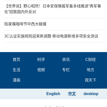
【世界说】野心昭然！日本安保情报军备多线推进“再军事
化”招致国内外反对
陆家嘴咖啡节中西大碰撞
3C认证实施规则迎来新调整 移动电源新增多项安全测试
首页
时评
资讯
C财经
生活
视频
专栏
地方
漫画
观天下
English
中文
desktop