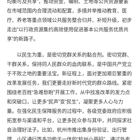
均衡可及共享”，推动资金、编制、土地等公共资源要素
在市域范围内合理流动和配置，多措并举推动教育、医
疗、养老等重点领域公共服务整合归并、补短升级，初步
走出“以行政资源集约高效使用促进基本公共服务优质共
享”的新路子。
以民生为重，是密切党群关系的黏合剂。密切党群、
干群关系，保持同人民群众的血肉联系，是中国共产党立
于不败之地的重要法宝。新征程上，面对更加艰巨繁重的
改革发展任务，我们更要走好新时代党的群众路线。紧密
围绕老百姓“急难愁盼”开展工作，从中找准改革的发力点
和突破口，让更多“民声”变“民生”，凝聚更多人心与力
量。在强化民生保障服务的过程中，各级党委政府应积极
拓宽参与渠道和平台，让更多民众参与其中，共同探求社
会治理好法子。比如，杭州市推出集身份验证、出行管
理、小区通行等多功能于一体的“杭州小哥码”，通过外卖