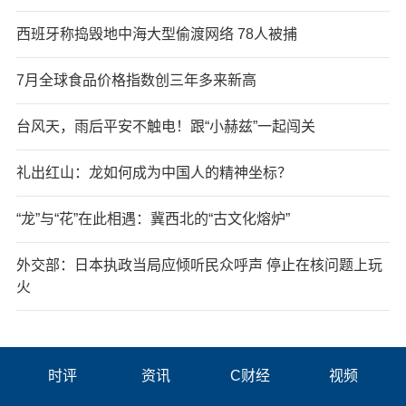
西班牙称捣毁地中海大型偷渡网络 78人被捕
7月全球食品价格指数创三年多来新高
台风天，雨后平安不触电！跟“小赫兹”一起闯关
礼出红山：龙如何成为中国人的精神坐标？
“龙”与“花”在此相遇：冀西北的“古文化熔炉”
外交部：日本执政当局应倾听民众呼声 停止在核问题上玩
火
时评
资讯
C财经
视频