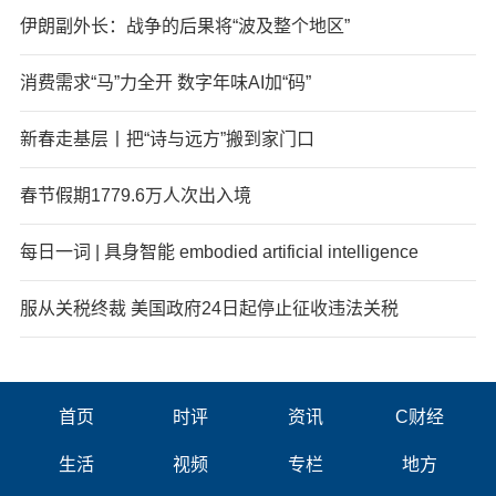
伊朗副外长：战争的后果将“波及整个地区”
消费需求“马”力全开 数字年味AI加“码”
新春走基层丨把“诗与远方”搬到家门口
春节假期1779.6万人次出入境
每日一词 | 具身智能 embodied artificial intelligence
服从关税终裁 美国政府24日起停止征收违法关税
首页
时评
资讯
C财经
生活
视频
专栏
地方