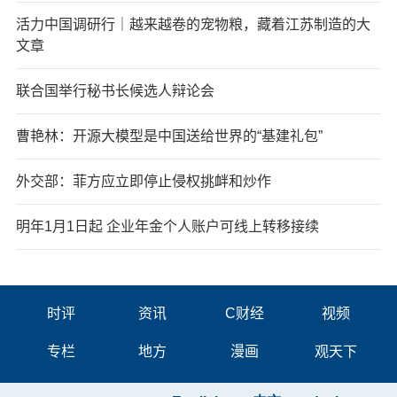
活力中国调研行｜越来越卷的宠物粮，藏着江苏制造的大
文章
联合国举行秘书长候选人辩论会
曹艳林：开源大模型是中国送给世界的“基建礼包”
外交部：菲方应立即停止侵权挑衅和炒作
明年1月1日起 企业年金个人账户可线上转移接续
时评
资讯
C财经
视频
专栏
地方
漫画
观天下