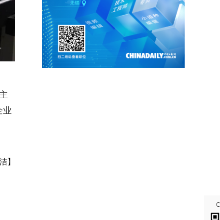
主
企业
洁】