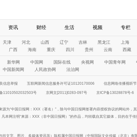
资讯
财经
生活
视频
专栏
天津
河北
山西
辽宁
吉林
黑龙江
上海
广西
海南
重庆
四川
贵州
云南
西藏
新华网
中国网
国际在线
央视网
中国青年网
中国新闻网
人民政协网
法治网
良信息举报
互联网新闻信息服务许可证10120170006
信息网络传播视听节目
11010502032503号
京网文[2011]0283-097号
京ICP备13028878号-6
来源为“中国日报网：XXX（署名）”，除与中国日报网签署内容授权协议的网站外，
77联系；凡本网注明“来源：XXX（非中国日报网）”的作品，均转载自其它媒体，目的
包括文字、图片、多媒体资讯等）版权属中国日报网（中报国际文化传媒（北京）有限