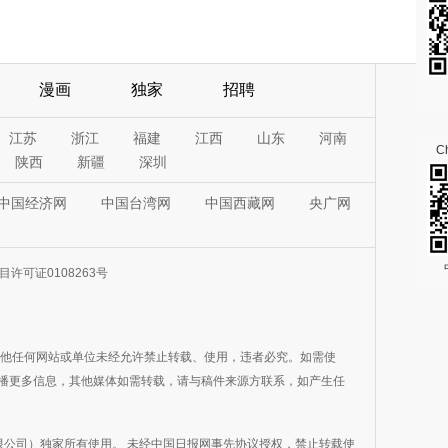
漫画
独家
招聘
江苏
浙江
福建
江西
山东
河南
Ch
陕西
新疆
深圳
中国经济网
中国台湾网
中国西藏网
央广网
许可证0108263号
其他任何网站或单位未经允许禁止转载、使用，违者必究。如需使
在于传播更多信息，其他媒体如需转载，请与稿件来源方联系，如产生任
公司）独家所有使用。 未经中国日报网事先协议授权，禁止转载使