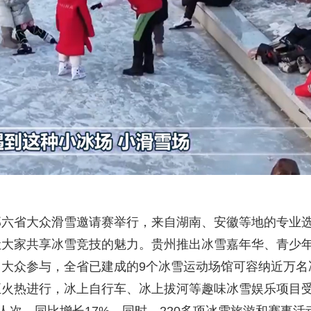
部六省大众滑雪邀请赛举行，来自湖南、安徽等地的专业
让大家共享冰雪竞技的魅力。贵州推出冰雪嘉年华、青少
大众参与，全省已建成的9个冰雪运动场馆可容纳近万名
正火热进行，冰上自行车、冰上拔河等趣味冰雪娱乐项目