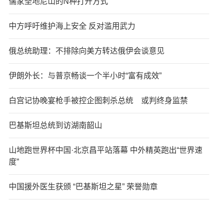
儒家圣地尼山的N种打开方式
中方呼吁维护海上安全 反对滥用武力
俄总统助理：不排除向美方转达俄伊会谈意见
伊朗外长：与普京畅谈一个半小时“富有成效”
白宫记协晚宴枪手被控企图刺杀总统 或判终身监禁
巴基斯坦总统到访湖南韶山
山地跑世界杯中国·北京昌平站落幕 中外精英跑出“世界速
度”
中国援外医生获颁 “巴基斯坦之星” 荣誉勋章