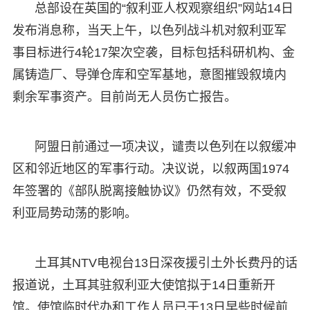
总部设在英国的“叙利亚人权观察组织”网站14日
发布消息称，当天上午，以色列战斗机对叙利亚军
事目标进行4轮17架次空袭，目标包括科研机构、金
属铸造厂、导弹仓库和空军基地，意图摧毁叙境内
剩余军事资产。目前尚无人员伤亡报告。
阿盟日前通过一项决议，谴责以色列在以叙缓冲
区和邻近地区的军事行动。决议说，以叙两国1974
年签署的《部队脱离接触协议》仍然有效，不受叙
利亚局势动荡的影响。
土耳其NTV电视台13日深夜援引土外长费丹的话
报道说，土耳其驻叙利亚大使馆拟于14日重新开
馆。使馆临时代办和工作人员已于13日早些时候前