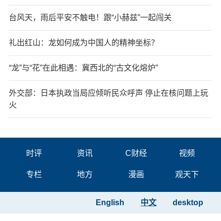
台风天，雨后平安不触电！跟“小赫兹”一起闯关
礼出红山：龙如何成为中国人的精神坐标？
“龙”与“花”在此相遇：冀西北的“古文化熔炉”
外交部：日本执政当局应倾听民众呼声 停止在核问题上玩
火
时评
资讯
C财经
视频
专栏
地方
漫画
观天下
English
中文
desktop