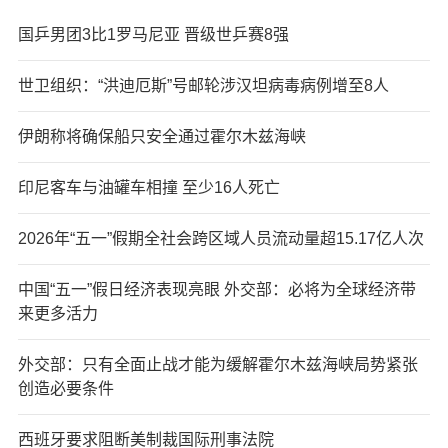
国乒男团3比1罗马尼亚 晋级世乒赛8强
世卫组织：“洪迪厄斯”号邮轮涉汉坦病毒病例增至8人
伊朗称将确保船只安全通过霍尔木兹海峡
印尼客车与油罐车相撞 至少16人死亡
2026年“五一”假期全社会跨区域人员流动量超15.17亿人次
中国“五一”假日经济表现亮眼 外交部：必将为全球经济带
来更多活力
外交部：只有全面止战才能为缓解霍尔木兹海峡局势紧张
创造必要条件
西班牙要求阻断美制裁国际刑事法院