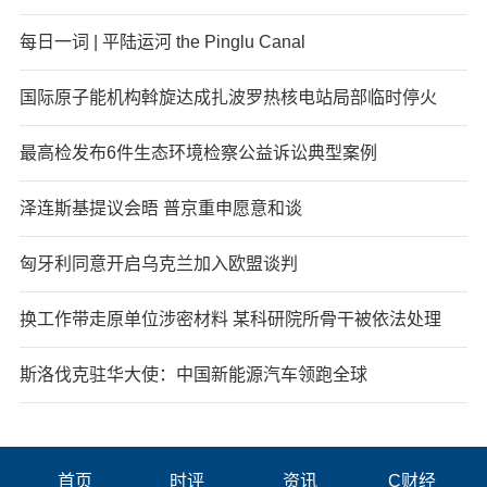
每日一词 | 平陆运河 the Pinglu Canal
国际原子能机构斡旋达成扎波罗热核电站局部临时停火
最高检发布6件生态环境检察公益诉讼典型案例
泽连斯基提议会晤 普京重申愿意和谈
匈牙利同意开启乌克兰加入欧盟谈判
换工作带走原单位涉密材料 某科研院所骨干被依法处理
斯洛伐克驻华大使：中国新能源汽车领跑全球
首页
时评
资讯
C财经