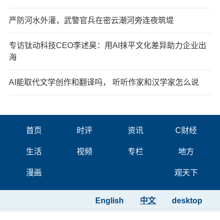
严防河水外灌，武警官兵在密云潮河旁连夜筑堤
专访钛动科技CEO李述昊：用AI抹平文化差异助力企业出
海
AI能取代文学创作和翻译吗， 听听作家和汉学家怎么说
首页
时评
资讯
C财经
生活
视频
专栏
地方
漫画
观天下
English
中文
desktop