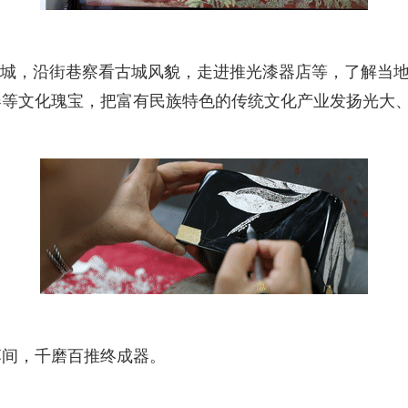
平遥古城，沿街巷察看古城风貌，走进推光漆器店等，了解
器等文化瑰宝，把富有民族特色的传统文化产业发扬光大
落间，千磨百推终成器。