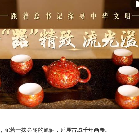
霞，宛若一抹亮丽的笔触，延展古城千年画卷。