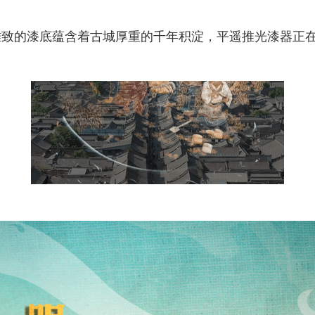
致的漆底蕴含着古城厚重的千年积淀，平遥推光漆器正在