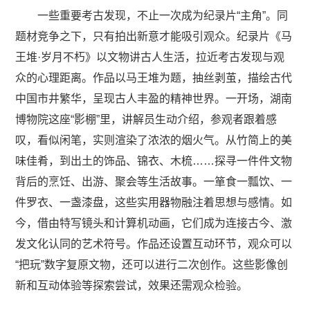
一些重要考古发现，不止一次成为纪录片“主角”。同
题材竞争之下，只有拍出新意才能吸引观众。纪录片《马
王堆·岁月不朽》以文物讲古人生活，拉近考古发现与观
众的心理距离。作品以马王堆为题，抽丝剥茧，描绘古代
中国市井繁华，呈现古人丰盈的精神世界。一开场，湖南
博物院这座“影棚”里，讲解员生动介绍，参观者跟着感
叹，看似闲笔，实则渲染了浓浓的烟火气。从竹简上的美
味佳肴，到出土的饰品、锦衣、木梳……探寻一件件文物
背后的烹饪、出游、聚会等生活故事。一箪食一瓢饮、一
件罗衣、一盏漆盘，这些实用器物融注着思想与感情。如
今，借由特写镜头和计算机动画，它们成为连接古今、激
发文化认同的艺术符号。作品还设置互动环节，观众可以
“把玩”数字复原文物，还可以进行二次创作。这些影像创
新和互动体验等探索尝试，效果还需观众检验。