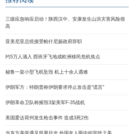
三级应急响应启动！陕西汉中、安康发生山洪灾害风险很
高
亚美尼亚总统接受帕什尼扬政府辞职
约5万人涌入 西班牙飞地成欧洲移民危机焦点
秘鲁一架小型飞机坠毁 机上十余人遇难
伊朗军方：特朗普称伊朗要求停止攻击是“谎言”
伊朗革命卫队称摧毁3架美军F-35战机
美国爱达荷州发生枪击事件 造成3死2伤
当东方美学遇见世界目光 外国友人眼中的宣纸之美