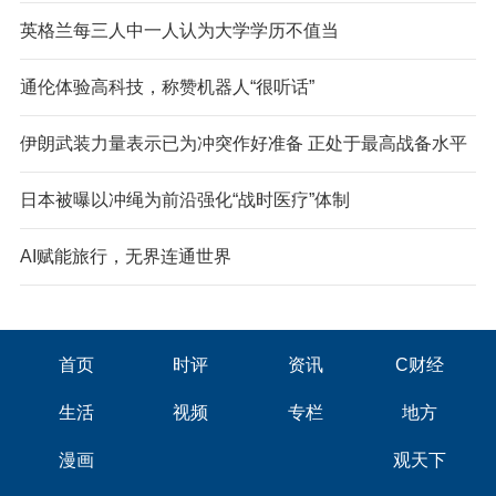
英格兰每三人中一人认为大学学历不值当
通伦体验高科技，称赞机器人“很听话”
伊朗武装力量表示已为冲突作好准备 正处于最高战备水平
日本被曝以冲绳为前沿强化“战时医疗”体制
AI赋能旅行，无界连通世界
首页
时评
资讯
C财经
生活
视频
专栏
地方
漫画
观天下