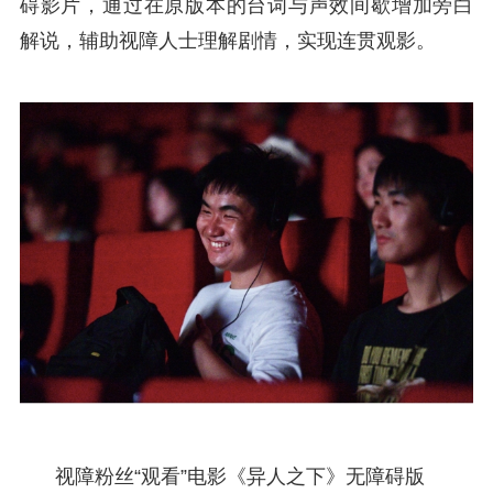
碍影片，通过在原版本的台词与声效间歇增加旁白
解说，辅助视障人士理解剧情，实现连贯观影。
视障粉丝“观看”电影《异人之下》无障碍版