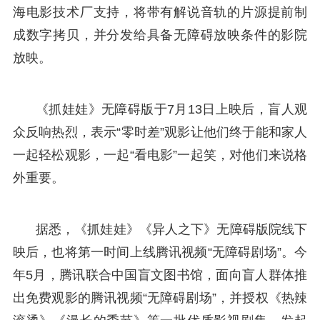
海电影技术厂支持，将带有解说音轨的片源提前制
成数字拷贝，并分发给具备无障碍放映条件的影院
放映。
《抓娃娃》无障碍版于7月13日上映后，盲人观
众反响热烈，表示“零时差”观影让他们终于能和家人
一起轻松观影，一起“看电影”一起笑，对他们来说格
外重要。
据悉，《抓娃娃》《异人之下》无障碍版院线下
映后，也将第一时间上线腾讯视频“无障碍剧场”。今
年5月，腾讯联合中国盲文图书馆，面向盲人群体推
出免费观影的腾讯视频“无障碍剧场”，并授权《热辣