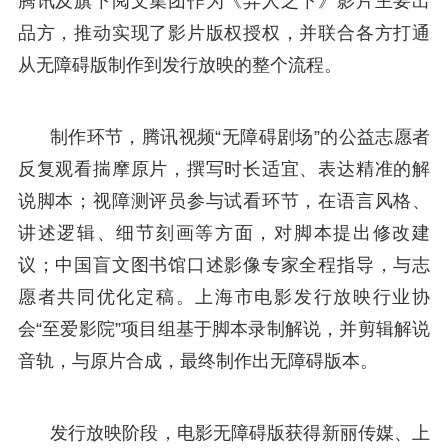
腾讯及旗下阅文集团作为《异人之下》影片主要出
品方，推动实现了影片版权授权，并联合各方打通
从无障碍版制作到发行放映的整个流程。
制作环节，腾讯视频“无障碍剧场”的公益志愿者
反复观看揣摩原片，撰写时长适宜、表达精准的解
说脚本；视障测评员参与试看环节，在语言风格、
讲述逻辑、细节刻画等方面，对脚本提出修改建
议；中国盲文图书馆口述影像专家全程指导，与志
愿者共同优化定稿。上海市电影发行放映行业协
会“至爱影院”项目组基于脚本录制解说，并剪辑解说
音轨，与原片合成，最终制作出无障碍版本。
发行放映阶段，电影无障碍版获得新丽传媒、上