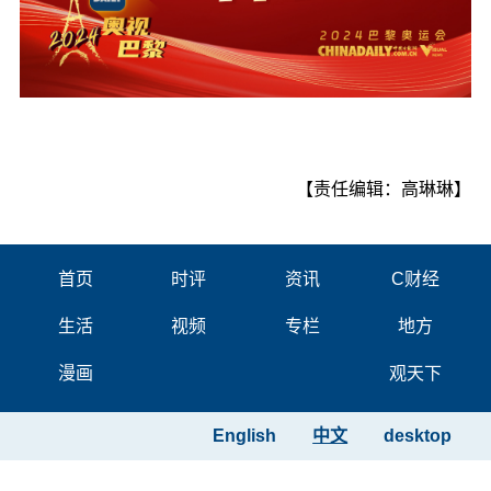
【责任编辑：高琳琳】
首页
时评
资讯
C财经
生活
视频
专栏
地方
漫画
观天下
English
中文
desktop