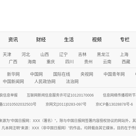
资讯
财经
生活
视频
专栏
天津
河北
山西
辽宁
吉林
黑龙江
上海
广西
海南
重庆
四川
贵州
云南
西藏
新华网
中国网
国际在线
央视网
中国青年网
中国新闻网
人民政协网
法治网
良信息举报
互联网新闻信息服务许可证10120170006
信息网络传播视听节目
11010502032503号
京网文[2011]0283-097号
京ICP备13028878号-6
来源为“中国日报网：XXX（署名）”，除与中国日报网签署内容授权协议的网站外，
77联系；凡本网注明“来源：XXX（非中国日报网）”的作品，均转载自其它媒体，目的