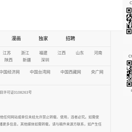
漫画
独家
招聘
江苏
浙江
福建
江西
山东
河南
Ch
陕西
新疆
深圳
中国经济网
中国台湾网
中国西藏网
央广网
许可证0108263号
其他任何网站或单位未经允许禁止转载、使用，违者必究。如需使
在于传播更多信息，其他媒体如需转载，请与稿件来源方联系，如产生任