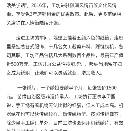
活美学馆”。2016年，工坊进驻融洲风情苗族文化风情
街，享受免3年店铺租金的优惠政策。此后，更多苗绣相
关店铺在风情街陆续开张。
走进工坊的车间，墙壁上挂着五颜六色的线筒，走廊
里悬挂着各式服饰，十几名女工裁剪布料、踩缝纫机，各
司其职。工坊产品包括几大系列数百个品种，最高年产值
近500万元。工坊开展公益性技能培训，吸纳当地留守妇
女成为绣娘，让她们可以灵活就业，增加收入。
“一张绣片，一个绣娘要绣半个月，每张售价1500
元。”苗绣自治区级非遗传承人、工坊执行董事李伊园
说，手工绣有着机绣无法比拟的细腻，但人工成本高。机
器绣花也可以绣传统纹样、做传统版型、按照传统裁剪。
除少量手工绣订单外，目前工坊也会运用机绣绣片，有效