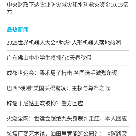
中央财政下达农业防灾减灾和水利救灾资金10.15亿
元
最热新闻
2025世界机器人大会“助燃”人形机器人落地热潮
广东佛山中小学生将拥有5天春秋假
成都世运会：柔术男子搏击 各国选手激烈角逐
巴西“硬刚”美国关税霸凌：主权与尊严之战
辟谣丨尼姑王欢被拘？警方回应
火爆全网！世运会超绝九头身裁判走红，本人回应
垃圾厂变艺术馆，油田里竟能逛公园？！《碳路突