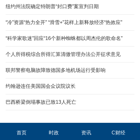
纽约州法院确定特朗普“封口费”案宣判日期
“冷”资源“热力全开” “滑雪+”花样上新释放经济“热效应”
“科学家歌迷”回应“16个新种蜘蛛都以周杰伦的歌命名”
个人所得税综合所得汇算清缴管理办法公开征求意见
联邦警察电脑故障致德国多地机场运行受影响
约翰逊连任美国国会众议院议长
巴西桥梁倒塌事故已致13人死亡
首页
时政
资讯
C财经