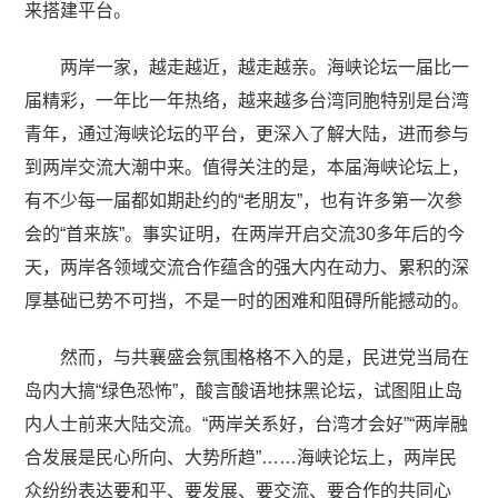
来搭建平台。
两岸一家，越走越近，越走越亲。海峡论坛一届比一
届精彩，一年比一年热络，越来越多台湾同胞特别是台湾
青年，通过海峡论坛的平台，更深入了解大陆，进而参与
到两岸交流大潮中来。值得关注的是，本届海峡论坛上，
有不少每一届都如期赴约的“老朋友”，也有许多第一次参
会的“首来族”。事实证明，在两岸开启交流30多年后的今
天，两岸各领域交流合作蕴含的强大内在动力、累积的深
厚基础已势不可挡，不是一时的困难和阻碍所能撼动的。
然而，与共襄盛会氛围格格不入的是，民进党当局在
岛内大搞“绿色恐怖”，酸言酸语地抹黑论坛，试图阻止岛
内人士前来大陆交流。“两岸关系好，台湾才会好”“两岸融
合发展是民心所向、大势所趋”……海峡论坛上，两岸民
众纷纷表达要和平、要发展、要交流、要合作的共同心