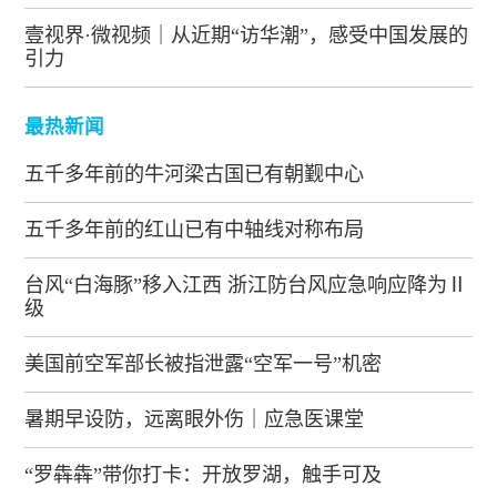
壹视界·微视频｜从近期“访华潮”，感受中国发展的
引力
最热新闻
五千多年前的牛河梁古国已有朝觐中心
五千多年前的红山已有中轴线对称布局
台风“白海豚”移入江西 浙江防台风应急响应降为Ⅱ
级
美国前空军部长被指泄露“空军一号”机密
暑期早设防，远离眼外伤｜应急医课堂
“罗犇犇”带你打卡：开放罗湖，触手可及