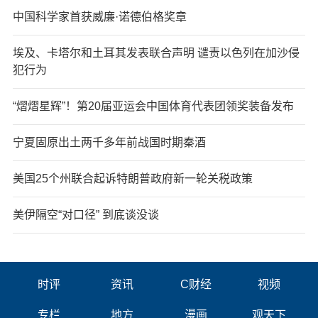
中国科学家首获威廉·诺德伯格奖章
埃及、卡塔尔和土耳其发表联合声明 谴责以色列在加沙侵
犯行为
“熠熠星辉”！第20届亚运会中国体育代表团领奖装备发布
宁夏固原出土两千多年前战国时期秦酒
美国25个州联合起诉特朗普政府新一轮关税政策
美伊隔空“对口径” 到底谈没谈
时评
资讯
C财经
视频
专栏
地方
漫画
观天下