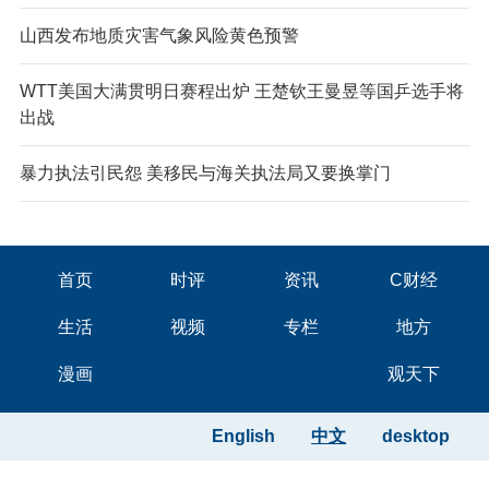
山西发布地质灾害气象风险黄色预警
WTT美国大满贯明日赛程出炉 王楚钦王曼昱等国乒选手将
出战
暴力执法引民怨 美移民与海关执法局又要换掌门
首页
时评
资讯
C财经
生活
视频
专栏
地方
漫画
观天下
English
中文
desktop