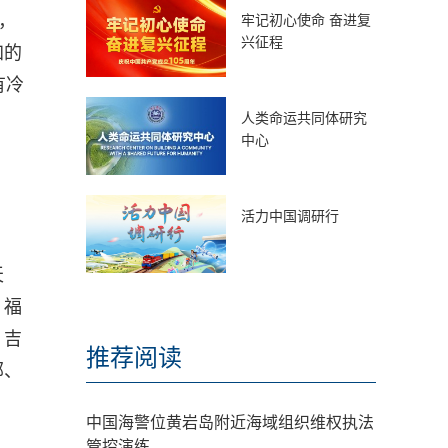
，
牢记初心使命 奋进复
兴征程
加的
有冷
人类命运共同体研究
中心
活力中国调研行
天
、福
、吉
推荐阅读
部、
中国海警位黄岩岛附近海域组织维权执法
管控演练