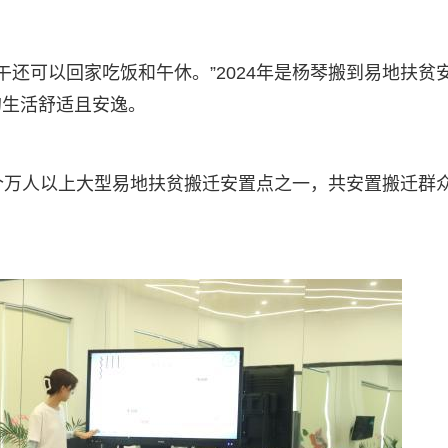
中午还可以回家吃饭和午休。”2024年是杨琴搬到易地扶贫
的生活舒适且安逸。
个万人以上大型易地扶贫搬迁安置点之一，共安置搬迁群