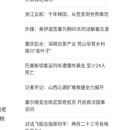
浙江云和：千年梯田，从荒芜到世界典范
外媒：美伊或签署为期60天的谅解备忘录
重庆彭水：深耕白茶产业 荒山孕育乡村
振兴“金叶子”
巴基斯坦客运列车遭爆炸袭击 至少24人
死亡
记者手记：山西沁源矿难救援全力展开
塞尔维亚总统武契奇抵京 开启首次国事
的老
访问
杨
对话飞船总指挥何宇：神舟二十三号有啥