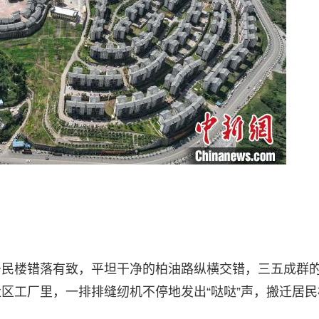
居民楼错落有致，平坦干净的柏油路纵横交错，三五成群
区工厂里，一排排缝纫机不停地发出“哒哒”声，搬迁居民