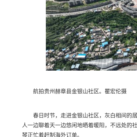
航拍贵州赫章县金银山社区。瞿宏伦摄
春日时节，走进金银山社区，灰白相间的
人一边聊着天一边悠闲地晒着暖阳，不远处的社
琴正忙着赶制海外订单。