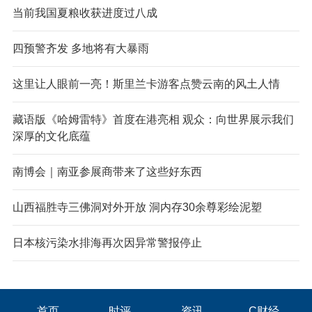
当前我国夏粮收获进度过八成
四预警齐发 多地将有大暴雨
这里让人眼前一亮！斯里兰卡游客点赞云南的风土人情
藏语版《哈姆雷特》首度在港亮相 观众：向世界展示我们
深厚的文化底蕴
南博会｜南亚参展商带来了这些好东西
山西福胜寺三佛洞对外开放 洞内存30余尊彩绘泥塑
日本核污染水排海再次因异常警报停止
首页
时评
资讯
C财经