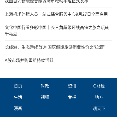
我国首列新能源智能城际市域动车组正式发布
上海机场外籍人员一站式综合服务中心9月27日全面启用
文化中国行看多彩中国｜长三角超级环线高铁之旅之玩转
千岛湖
长线游、生态游成首选 国庆假期旅游消费性价比“拉满”
A股市场并购重组持续活跃
首页
时政
资讯
C财经
生活
视频
专栏
地方
漫画
观天下