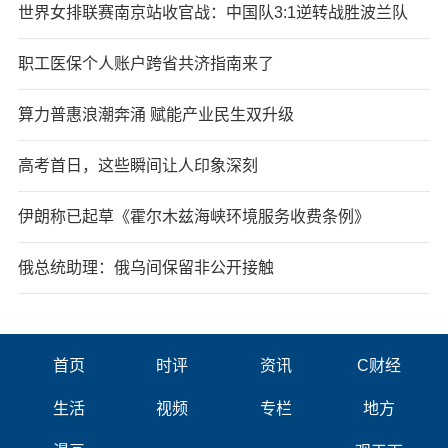
世界女排联赛南京站收官战：中国队3:1逆转战胜波兰队
职工医保个人账户跨省共济指南来了
算力普惠浪潮奔涌 赋能产业民生双升级
高考首日，这些瞬间让人印象深刻
伊朗称已起草《霍尔木兹海峡环境服务收费条例》
俄总统助理：俄乌间保留非公开接触
首页
时评
资讯
C财经
生活
视频
专栏
地方