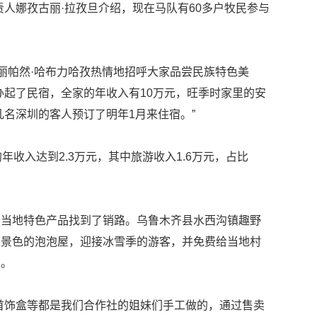
责人娜孜古丽·拉孜旦介绍，现在马队有60多户牧民参与
库丽帕然·哈布力哈孜热情地招呼大家品尝民族特色美
办起了民宿，全家的年收入有10万元，旺季时家里的安
几名深圳的客人预订了明年1月来住宿。”
年收入达到2.3万元，其中旅游收入1.6万元，占比
的当地特色产品找到了销路。乌鲁木齐县水西沟镇趣野
外景色的泡泡屋，迎接冰雪季的游客，并免费给当地村
品。
首饰盒等都是我们合作社的姐妹们手工做的，通过售卖