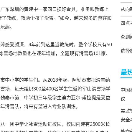
自广东深圳的黄建中一家四口换好雪具，准备跟教练上
从向
请了教练，教两个孩子滑雪。”如今，越来越多的游客和
四点
的乐趣。
查到
萍感受颇深，4年前到这里当教练时，整个学校只有50
选择
冰雪场地数量也在逐年增加，全疆现有滑雪场101家、
最
市中小学的学生们。从2018年起，阿勒泰市把滑雪纳
场，每天组织300至400名学生往返将军山滑雪场学
中国
勒泰市第二中学初三年级学生迪力亚尔·甫拉提是受益
议
少年滑雪队，将来有望进入专业队训练。
美监
安全
八一团中学让冰雪运动进校园，校园内建有2500米长
外交