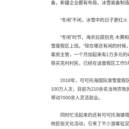
备，新疆企业都有布局，冰雪装备制
“冬闲”不闲，冰雪中的日子更红火
“冬闲”时节，海衣拉提别克·木
雪度假区上班。“现在哪还有闲的时候
客房主管，一个月加起来有1万多元的
铁买克村村民，已经在该度假区工作5
2018年，可可托海国际滑雪度假
100万人次，目前为210余名当地农
带动7000余人灵活就业。
同时忙活起来的还有可可托海镇塔
统民俗文化活动，引来了不少游客驻足