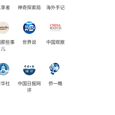
思享者
神奇探索局
海外手记
国那些事
世界说
中国观察
儿
新华社
中国日报网
侨一瞧
评