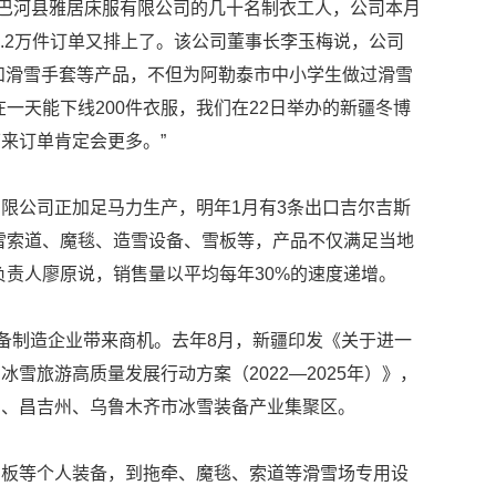
哈巴河县雅居床服有限公司的几十名制衣工人，公司本月
的1.2万件订单又排上了。该公司董事长李玉梅说，公司
帽和滑雪手套等产品，不但为阿勒泰市中小学生做过滑雪
一天能下线200件衣服，我们在22日举办的新疆冬博
来订单肯定会更多。”
限公司正加足马力生产，明年1月有3条出口吉尔吉斯
雪索道、魔毯、造雪设备、雪板等，产品不仅满足当地
负责人廖原说，销售量以平均每年30%的速度递增。
装备制造企业带来商机。去年8月，新疆印发《关于进一
雪旅游高质量发展行动方案（2022—2025年）》，
州、昌吉州、乌鲁木齐市冰雪装备产业集聚区。
雪板等个人装备，到拖牵、魔毯、索道等滑雪场专用设