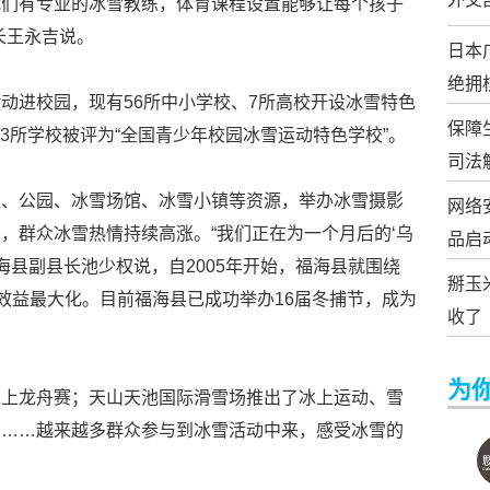
“我们有专业的冰雪教练，体育课程设置能够让每个孩子
长王永吉说。
日本
绝拥
动进校园，现有56所中小学校、7所高校开设冰雪特色
保障
93所学校被评为“全国青少年校园冰雪运动特色学校”。
司法
区、公园、冰雪场馆、冰雪小镇等资源，举办冰雪摄影
网络
，群众冰雪热情持续高涨。“我们正在为一个月后的‘乌
品启
海县副县长池少权说，自2005年开始，福海县就围绕
掰玉
的效益最大化。目前福海县已成功举办16届冬捕节，成为
收了
为
冰上龙舟赛；天山天池国际滑雪场推出了冰上运动、雪
目……越来越多群众参与到冰雪活动中来，感受冰雪的