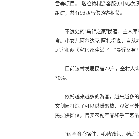
雪等项目。”塔拉特村游客服务中心负
组建，共有96匹马供游客租赁。
不远处的“马背之家”民宿，主人
食。小女儿阿尔达克·阿扎提说，自从
居房和两顶毡房都住满了。“最近又有
目前该村发展民宿72户，全村人均
70%。
依托越来越多的游客，越来越多
文创园打造了可以供暖聚热、观赏室
民提供摊位，售卖农副产品和手工艺
“这些骆驼摆件、毛毡钱包、毡房