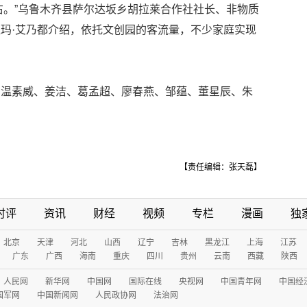
左右。”乌鲁木齐县萨尔达坂乡胡拉莱合作社社长、非物质
玛·艾乃都介绍，依托文创园的客流量，不少家庭实现
、温素威、姜洁、葛孟超、廖春燕、邹蕴、董星辰、朱
【责任编辑：张天磊】
时评
资讯
财经
视频
专栏
漫画
独
北京
天津
河北
山西
辽宁
吉林
黑龙江
上海
江苏
广东
广西
海南
重庆
四川
贵州
云南
西藏
陕西
人民网
新华网
中国网
国际在线
央视网
中国青年网
中国经
国军网
中国新闻网
人民政协网
法治网