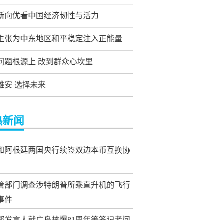
新向优看中国经济韧性与活力
主张为中东地区和平稳定注入正能量
问题根源上 改到群众心坎里
雄安 选择未来
热新闻
和阿根廷两国央行续签双边本币互换协
管部门调查涉特朗普所乘直升机的飞行
事件
部发言人就广岛核爆81周年等答记者问