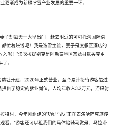
造业逐渐成为新疆冰雪产业发展的重要一环。
赛和妻子却每天一大早出门，赶去附近的可可托海国际滑
，都忙着赚钱呢！我是造雪主管，妻子是度假区酒店的
收入呢！”海衣拉提别克是阿勒泰地区富蕴县铁买克乡
年了。
区选址开建，2020年正式营业，至今累计接待游客超过
牧民提供了稳定的就业岗位，人均年收入3.2万元，还辐射
拉特村，今年刚组建的“功勋马队”正在表演哈萨克族传
观看。“游客还可以租我们的马体验骑马赏景、马拉滑