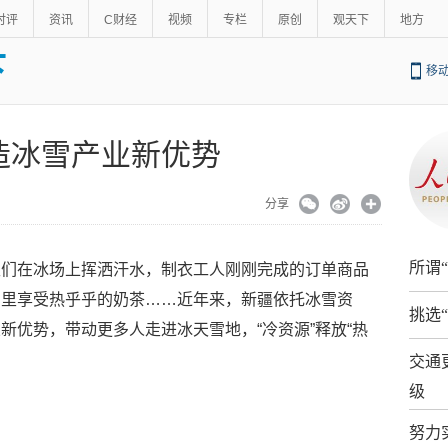
时评
资讯
C财经
视频
专栏
原创
观天下
地方
下
移
造冰雪产业新优势
分享
所谓
生们在冰场上挥洒汗水，制衣工人刚刚完成的订单商品
宿里享受热乎乎的奶茶……近年来，新疆依托冰雪资
挑选
新优势，带动更多人走进冰天雪地，“冷资源”释放“热
交通
级
努力