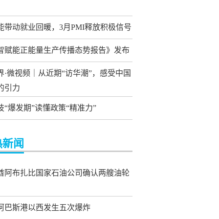
能带动就业回暖，3月PMI释放积极信号
智赋能正能量生产传播态势报告》发布
界·微视频｜从近期“访华潮”，感受中国
的引力
技“爆发期”读懂政策“精准力”
热新闻
酋阿布扎比国家石油公司确认两艘油轮
阿巴斯港以西发生五次爆炸