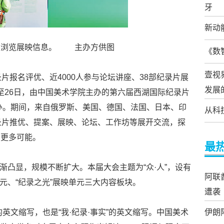
牙
新动
在浏览展映信息。 主办方供图
《数
壹视
片报名评优、近4000人参与论坛讲座、38部纪录片展
发展
4日至26日，由中国美术学院主办的第六届西湖国际纪录片
举办。期间，来自俄罗斯、美国、德国、法国、日本、印
从科
录片推优、提案、展映、论坛、工作坊等展开交流，探
的更多可能。
最
力逐渐凸显，规模不断扩大。本届大会主题为“众·人”，设有
阿联
术单元、“纪录之光”展映单元三大内容板块。
遭袭
的英文缩写，也是“我·纪录·事实”的英文缩写。中国美术
伊朗