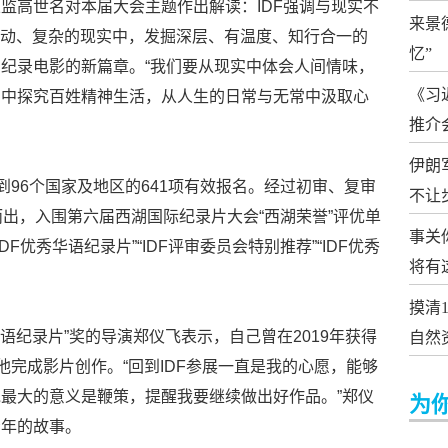
监高世名对本届大会主题作出解读：IDF强调与现实不
来景
从生动、复杂的现实中，发掘深层、有温度、知行合一的
忆”
纪录电影的新篇章。“我们要从现实中体会人间情味，
《习
系中探究百姓精神生活，从人生的日常与无常中汲取心
推介
伊朗
到96个国家及地区的641项有效报名。经过初审、复审
不让
而出，入围第六届西湖国际纪录片大会“西湖荣誉”评优单
事关
DF优秀华语纪录片”“IDF评审委员会特别推荐”“IDF优秀
将有
摸清1
华语纪录片”奖的导演郑仪飞表示，自己曾在2019年获得
自然
他完成影片创作。“回到IDF参展一直是我的心愿，能够
最大的意义是鞭策，提醒我要继续做出好作品。”郑仪
为
青年的故事。