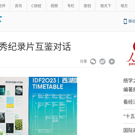
时评
资讯
C财经
视频
专栏
原创
观天下
地方
下
移
秀纪录片互鉴对话
29
分享
络学
编著
看经
“十
国际