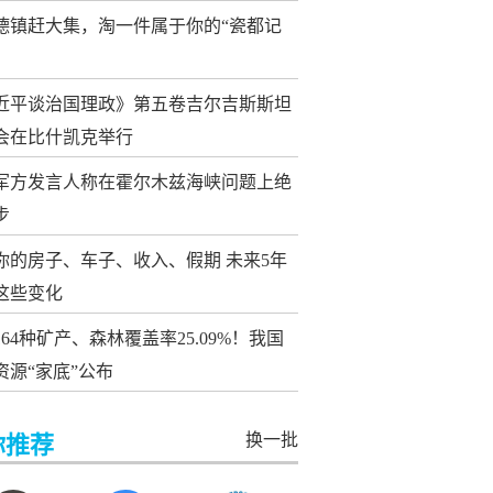
德镇赶大集，淘一件属于你的“瓷都记
近平谈治国理政》第五卷吉尔吉斯斯坦
会在比什凯克举行
军方发言人称在霍尔木兹海峡问题上绝
步
你的房子、车子、收入、假期 未来5年
这些变化
64种矿产、森林覆盖率25.09%！我国
资源“家底”公布
换一批
你推荐