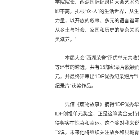
学院院长、西湖国际纪录片大会艺术总
即不离，扎根“众·人”的生活世界，
力量，以开放的叙事、多元的语言谱写
从乡土与社会、家国和历史的复杂关
灵滋养。”
本届大会“西湖荣誉”评优单元共收
等环节的遴选，共有15部纪录片脱颖
元，并最终评审出“IDF优秀纪录短片”“I
纪录片”获奖作品。
凭借《废物故事》摘得“IDF优秀
IDF创投单元奖金，正是这笔奖金支持
得奖实在惊喜和幸运。这个奖对我来说
飞说，未来他将继续关注故乡和县城