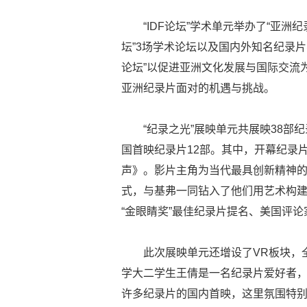
“IDF论坛”学术单元举办了“亚洲
坛”3场学术论坛以及国内外知名纪录
论坛”以促进亚洲文化发展与国际交流
亚洲纪录片面对的机遇与挑战。
“纪录之光”展映单元共展映38部
国首映纪录片12部。其中，开幕纪录
声》。影片主角为当代最具创新精神的
式，与基弗一同钻入了他们用艺术构
“金眼睛奖”最佳纪录片提名、美国评
此次展映单元还增设了VR板块，
学大二学生王倩是一名纪录片爱好者，
许多纪录片的国内首映，这里氛围特别