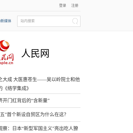
登录
注册
动新媒体
站内搜索
人民网
之大成 大医惠苍生——吴以岭院士和他
的《络学集成》
济开门红背后的“含新量”
五五”首个新设自贸区为什么在这？
观察：日本“新型军国主义”亮出吃人獠