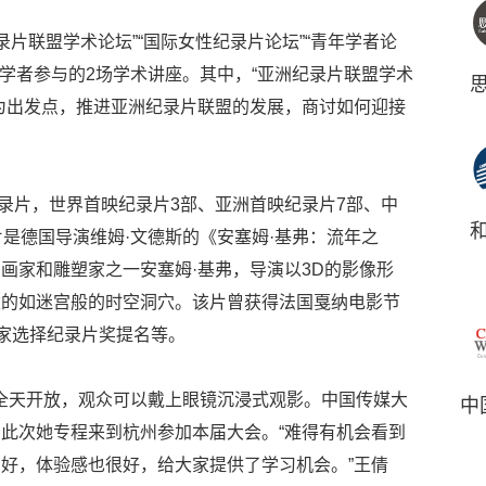
纪录片联盟学术论坛”“国际女性纪录片论坛”“青年学者论
片学者参与的2场学术讲座。其中，“亚洲纪录片联盟学术
为出发点，推进亚洲纪录片联盟的发展，商讨如何迎接
纪录片，世界首映纪录片3部、亚洲首映纪录片7部、中
片是德国导演维姆·文德斯的《安塞姆·基弗：流年之
画家和雕塑家之一安塞姆·基弗，导演以3D的影像形
建的如迷宫般的时空洞穴。该片曾获得法国戛纳电影节
论家选择纪录片奖提名等。
全天开放，观众可以戴上眼镜沉浸式观影。中国传媒大
中
此次她专程来到杭州参加本届大会。“难得有机会看到
好，体验感也很好，给大家提供了学习机会。”王倩