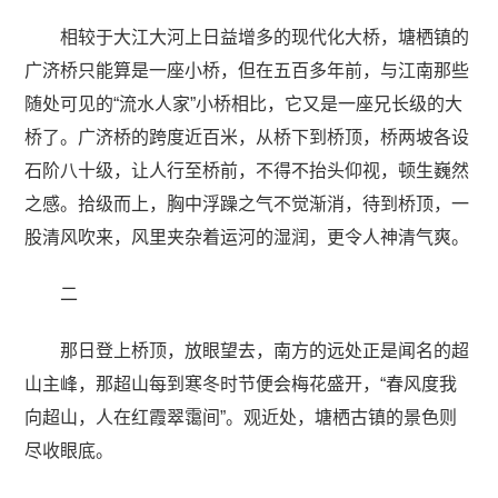
相较于大江大河上日益增多的现代化大桥，塘栖镇的
广济桥只能算是一座小桥，但在五百多年前，与江南那些
随处可见的“流水人家”小桥相比，它又是一座兄长级的大
桥了。广济桥的跨度近百米，从桥下到桥顶，桥两坡各设
石阶八十级，让人行至桥前，不得不抬头仰视，顿生巍然
之感。拾级而上，胸中浮躁之气不觉渐消，待到桥顶，一
股清风吹来，风里夹杂着运河的湿润，更令人神清气爽。
二
那日登上桥顶，放眼望去，南方的远处正是闻名的超
山主峰，那超山每到寒冬时节便会梅花盛开，“春风度我
向超山，人在红霞翠霭间”。观近处，塘栖古镇的景色则
尽收眼底。