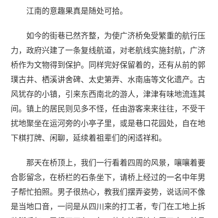
江南的意趣果真是随处可拾。
如今的街巷已然齐整，为使广济桥免受繁重的航行压
力，政府兴建了一条复线航道，对老航线实施封航，广济
桥作为文物得到保护。同样完好保留着的，还有从前的郭
璞古井、栖溪讲舍碑、太史第弄、水南庙等文化遗产。古
风犹存的小镇，引来东西南北的游人，津津有味地流连其
间。镇上的居民则见多不怪，任由游客来来往往，不受干
扰地聚坐在运河旁的小亭子里，或是巷口花园处，自在地
下棋打牌、闲聊，延续着祖辈们的闲适祥和。
那天在桥顶上，我们一行看着四周的风景，嚷嚷着要
合影留念，在桥栏的石条坐下，请桥上经过的一名中年男
子帮忙拍照。男子很热心，教我们摆弄姿势，说话间不像
是当地口音，一问是从四川来的打工者，专门在工地上拆