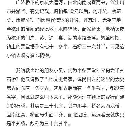
广济桥下的京杭大运河，由北向南蜿蜒而来，催生出
市井繁华。有史记载，塘栖镇“迨元以后，河开矣，桥筑
矣，市聚矣”，而因明代漕运的开通，凡苏州、无锡等地
至杭州的商船必经此地，水陆辐辏，商家鳞集，塘栖镇成
为杭州的门户，苏、沪、嘉、湖的水路要津。繁盛时期，
镇上的弄堂据称有七十二条半，石桥三十六爿半，可见这
小镇人烟有多么稠密。
我请教当地的朋友小吴，何为半条弄堂？又何为半爿
石桥？他又请教了当地文史专家，说民国之前这里的太史
第弄向东有一条支弄，灰堆弄后面有一条半截弄，都没有
名字，因此就这么叫下来了。那随运河在镇上的穿行而建
起的石桥，其实是三十七座，其中那半爿桥名为西龙桥，
因南边高，桥面与街面平齐，而北边低，远远看去就像只
是半爿桥，故称为三十六爿半。