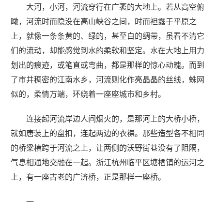
大河，小河，河流穿行在广袤的大地上。若从高空俯
瞰，河流时而隐没在高山峡谷之间，时而袒露于平原之
上，就像一条条黄的、绿的，甚至白的绸带，虽看不清它
们的流动，却能感觉到水的柔软和坚定。水在大地上用力
划出的痕迹，或笔直或弯曲，都是那样的惊心动魄。而到
了市井稠密的江南水乡，河流则化作亮晶晶的丝线，蛛网
似的，柔情万端，环绕着一座座城市和乡村。
连接起河流岸边人间烟火的，是那河上的大桥小桥，
就如唐装上的盘扣，连起两边的衣襟。那些造型各不相同
的桥梁横跨于河流之上，让两侧的沃野街巷没有了阻隔，
气息相通地交融在一起。浙江杭州临平区塘栖镇的运河之
上，有一座古老的广济桥，正是那样一座桥。
一