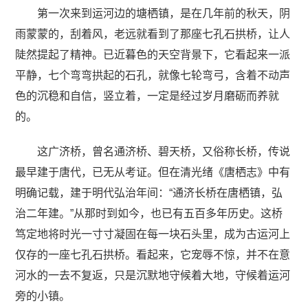
第一次来到运河边的塘栖镇，是在几年前的秋天，阴
雨蒙蒙的，刮着风，老远就看到了那座七孔石拱桥，让人
陡然提起了精神。已近暮色的天空背景下，它看起来一派
平静，七个弯弯拱起的石孔，就像七轮弯弓，含着不动声
色的沉稳和自信，竖立着，一定是经过岁月磨砺而养就
的。
这广济桥，曾名通济桥、碧天桥，又俗称长桥，传说
最早建于唐代，已无从考证。但在清光绪《唐栖志》中有
明确记载，建于明代弘治年间：“通济长桥在唐栖镇，弘
治二年建。”从那时到如今，也已有五百多年历史。这桥
笃定地将时光一寸寸凝固在每一块石头里，成为古运河上
仅存的一座七孔石拱桥。看起来，它宠辱不惊，并不在意
河水的一去不复返，只是沉默地守候着大地，守候着运河
旁的小镇。