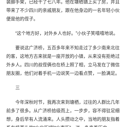
装脚手架，已经干了七八年。他在塘栖镇上买了房，并且
带来了不少四川的亲戚朋友，跟在他身边的一名年轻小伙
便是他的侄子。
“这个地方好，对外乡人也好。”小伙子笑嘻嘻地说。
要说这广济桥，五百多年来不知走过了多少南来北往
的客，这地方古来就是一座开放的小镇，从来没有拒绝过
外乡人。四川的叔侄俩也在桥上照了相，立马发在了微信
朋友圈，他们对着手机一边说笑一边看点赞，一脸满足。
三
今年深秋时节，我再次来到塘栖，过往的人群比几年
前多了很多。从广济桥拾级而上，一步步，容不得驻足细
想，身后早有人流涌来。人头攒动之中，当地的朋友指着