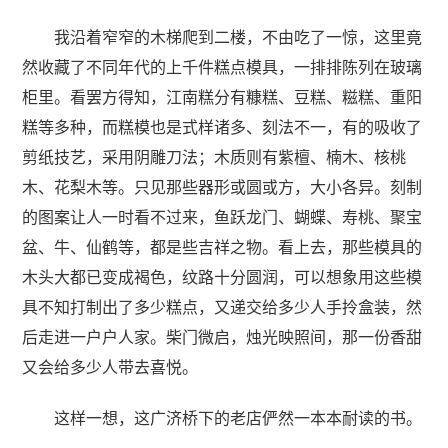
我沿着窄窄的木梯爬到二楼，不由吃了一惊，这里竟
然收藏了不同年代的上千件糕点模具，一排排陈列在玻璃
柜里。看罢方得知，江南糕分有糠糕、豆糕、糍糕、重阳
糕等多种，而糕模也是式样诸多、刻法不一，有的吸收了
剪纸技艺，采用阴雕刀法；木质则有紫檀、楠木、核桃
木、花梨木等。只见那些器形或圆或方，大小各异。刻制
的图案让人一时看不过来，鱼跃龙门、蝴蝶、寿桃、聚宝
盆、牛、仙鹤等，都是些吉祥之物。看上去，那些模具的
木头大都已变成褐色，纹路十分圆润，可以想象用这些模
具不知打制出了多少糕点，又递交给多少人手拎盒装，然
后走进一户户人家。柴门微启，烛光映照间，那一份香甜
又会给多少人带去喜悦。
这样一想，这广济桥下的老店俨然一本本耐读的书。