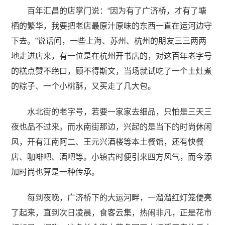
百年汇昌的店掌门说：“因为有了广济桥，才有了塘
栖的繁华，我要把老店最原汁原味的东西一直在运河边守
下去。”说话间，一些上海、苏州、杭州的朋友三三两两
地走进店来，有一位是在杭州开书店的，对这百年老字号
的糕点赞不绝口，顾不得斯文，当场就试吃了一个土灶煮
的粽子、一个小桃酥，又买走了几大包。
水北街的老字号，若要一家家去细品，只怕是三天三
夜也品不过来。而水南街那边，兴起的是当下的时尚休闲
风，开有江南阿二、王元兴酒楼等本土餐馆，还有快餐
店、咖啡吧、酒吧等。小镇古时便引来四方风气，而今添
加时尚也算是一种传承。
每到夜晚，广济桥下的大运河畔，一溜溜红灯笼便亮
了起来，直到次日凌晨，食客云集，热闹非凡，正是花市