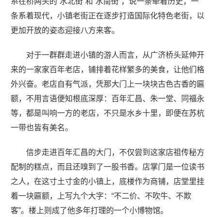
系在桥两头的“水北街”和“水南街”，说一条牵着历史，一
条系着现代，小镇老街正在逐步打造国际化特色老街，以
更加开放的姿态迎接八方来客。
对于一群群走进小镇的游人而言，从广济桥头延伸开
来的一家家百年老店，铺排着花样繁多的美食，让他们格
外兴奋。老店自有气派，凭那大门上一块块古色古香的匾
额，不用言语便知根底深厚：百年汇昌、朱一堂、同福永
等，都是叫响一方的老店，不只是水乡十里，即便在苏杭
一带也皆有美名。
信步走进百年汇昌的大门，不仅尝到这家店祖传秘方
配制的糕点，而且还嗅到了一股书香。店掌门是一位读书
之人，在这寸土寸金的小镇上，底楼作为商铺，店堂里挂
着一块匾额，上写九个大字：“不二价、不吹牛、不欺
客”。楼上则成了他多年打理的一个小博物馆。