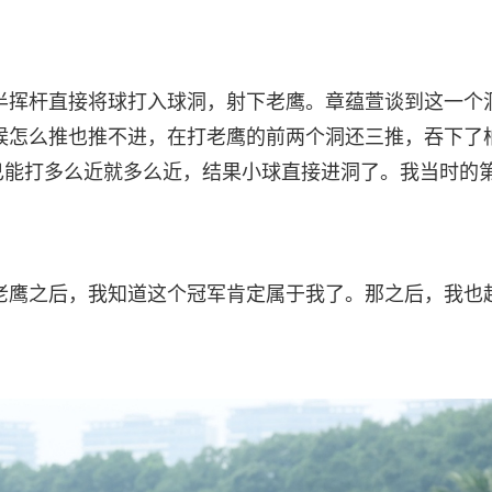
铁半挥杆直接将球打入球洞，射下老鹰。章蕴萱谈到这一个
候怎么推也推不进，在打老鹰的前两个洞还三推，吞下了
己能打多么近就多么近，结果小球直接进洞了。我当时的
老鹰之后，我知道这个冠军肯定属于我了。那之后，我也