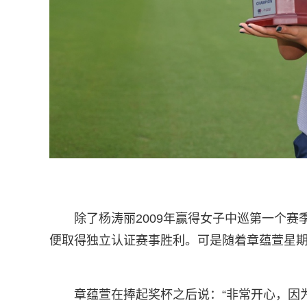
除了杨涛丽2009年赢得女子中巡第一个
便取得独立认证赛事胜利。可是随着章蕴萱星期
章蕴萱在捧起奖杯之后说：“非常开心，因