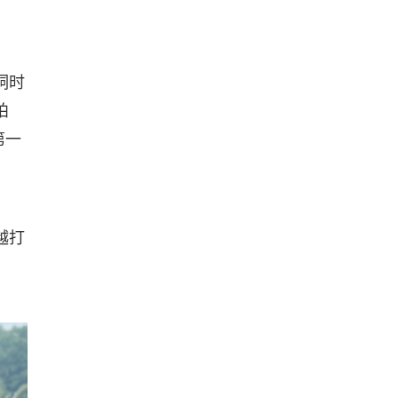
洞时
柏
第一
越打