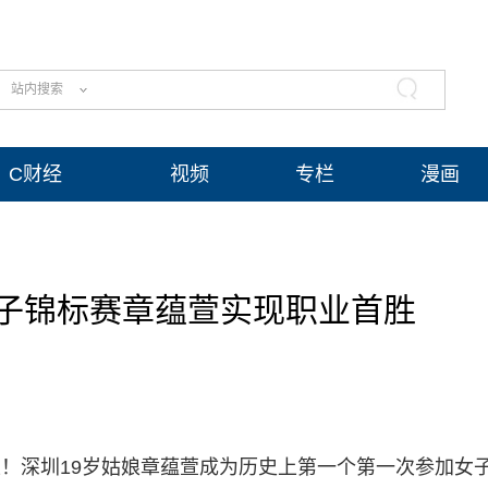
站内搜索
C财经
视频
专栏
漫画
子锦标赛章蕴萱实现职业首胜
！深圳19岁姑娘章蕴萱成为历史上第一个第一次参加女