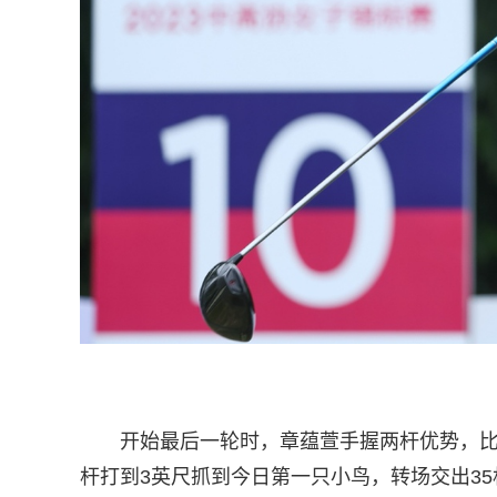
开始最后一轮时，章蕴萱手握两杆优势，比
杆打到3英尺抓到今日第一只小鸟，转场交出3