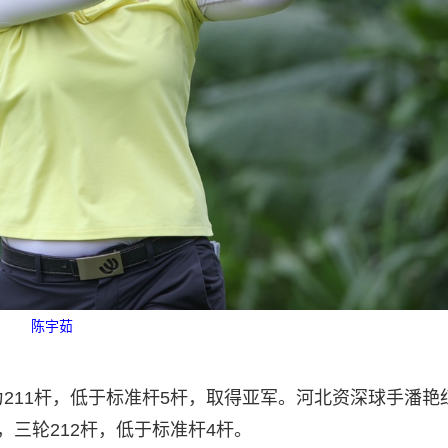
陈宇茹
211杆，低于标准杆5杆，取得亚军。河北资深球手潘艳
，三轮212杆，低于标准杆4杆。