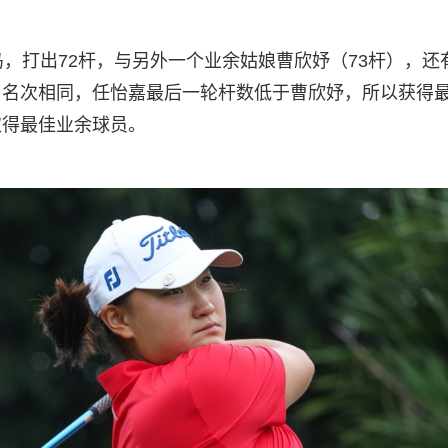
，打出72杆，与另外一个业余姑娘曹欣妤（73杆），还
。名次相同，任怡嘉最后一轮杆数低于曹欣妤，所以获得
取得最佳业余球员。