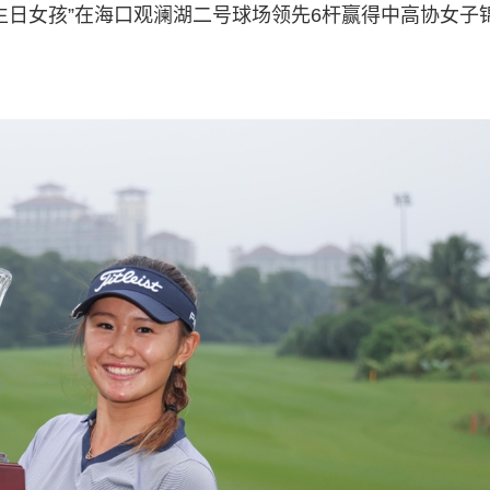
生日女孩”在海口观澜湖二号球场领先6杆赢得中高协女子