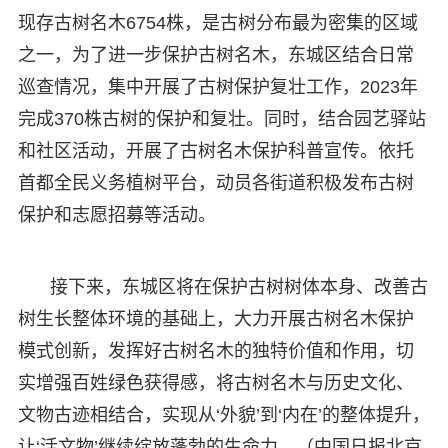
现存古树名木6754株，是古树分布最为密集的区域
之一，为了进一步保护古树名木，东城区结合日常
巡查情况，集中开展了古树保护复壮工作，2023年
完成370株古树的保护和复壮。同时，结合园艺驿站
和社区活动，开展了古树名木保护科普宣传。依托
首都全民义务植树平台，动员各街道积极发布古树
保护和志愿招募等活动。
接下来，东城区将在保护古树树体本身、改善古
树生长整体环境的基础上，大力开展古树名木保护
模式创新，发挥好古树名木的独特价值和作用，切
实增强百姓绿色获得感，将古树名木与历史文化、
文物古迹相结合，实现从‘外貌’到‘内在’的整体提升，
让‘活文物’继续绽放蓬勃的生命力。（中国日报北京