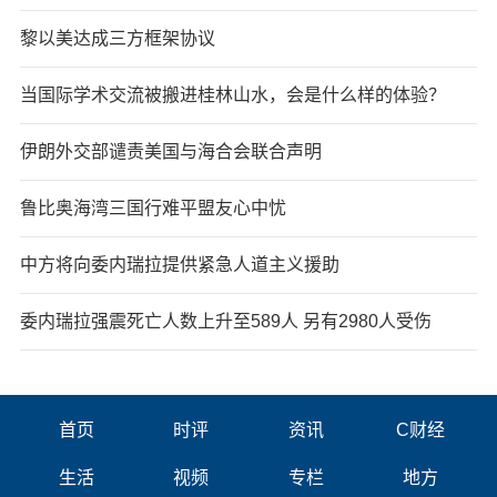
黎以美达成三方框架协议
当国际学术交流被搬进桂林山水，会是什么样的体验？
伊朗外交部谴责美国与海合会联合声明
鲁比奥海湾三国行难平盟友心中忧
中方将向委内瑞拉提供紧急人道主义援助
委内瑞拉强震死亡人数上升至589人 另有2980人受伤
首页
时评
资讯
C财经
生活
视频
专栏
地方