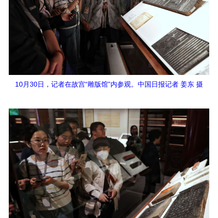
10月30日，记者在故宫“雕版馆”内参观。中国日报记者 姜东 摄