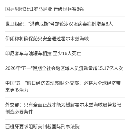
国乒男团3比1罗马尼亚 晋级世乒赛8强
世卫组织：“洪迪厄斯”号邮轮涉汉坦病毒病例增至8人
伊朗称将确保船只安全通过霍尔木兹海峡
印尼客车与油罐车相撞 至少16人死亡
2026年“五一”假期全社会跨区域人员流动量超15.17亿人次
中国“五一”假日经济表现亮眼 外交部：必将为全球经济带
来更多活力
外交部：只有全面止战才能为缓解霍尔木兹海峡局势紧张
创造必要条件
西班牙要求阻断美制裁国际刑事法院