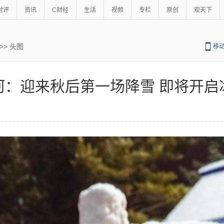
时评
资讯
C财经
生活
视频
专栏
原创
观天下
>>
头图
移
河：迎来秋后第一场降雪 即将开启