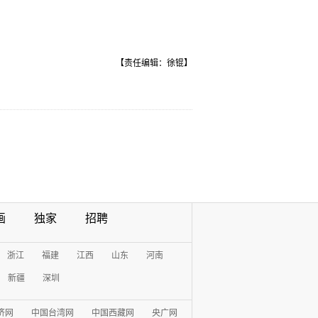
【责任编辑：徐锟】
画
独家
招聘
浙江
福建
江西
山东
河南
新疆
深圳
济网
中国台湾网
中国西藏网
央广网