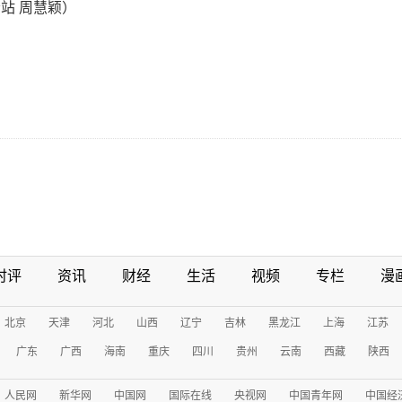
站 周慧颖）
时评
资讯
财经
生活
视频
专栏
漫
北京
天津
河北
山西
辽宁
吉林
黑龙江
上海
江苏
广东
广西
海南
重庆
四川
贵州
云南
西藏
陕西
人民网
新华网
中国网
国际在线
央视网
中国青年网
中国经