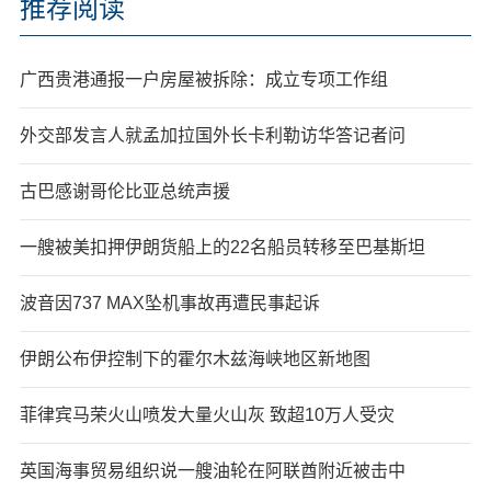
推荐阅读
广西贵港通报一户房屋被拆除：成立专项工作组
外交部发言人就孟加拉国外长卡利勒访华答记者问
古巴感谢哥伦比亚总统声援
一艘被美扣押伊朗货船上的22名船员转移至巴基斯坦
波音因737 MAX坠机事故再遭民事起诉
伊朗公布伊控制下的霍尔木兹海峡地区新地图
菲律宾马荣火山喷发大量火山灰 致超10万人受灾
英国海事贸易组织说一艘油轮在阿联酋附近被击中