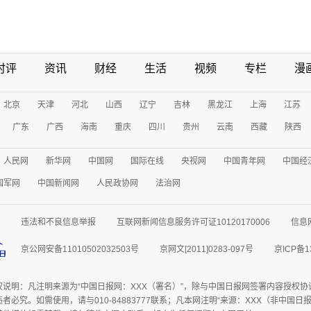
时评
资讯
财经
生活
视频
专栏
漫
北京
天津
河北
山西
辽宁
吉林
黑龙江
上海
江苏
广东
广西
海南
重庆
四川
贵州
云南
西藏
陕西
人民网
新华网
中国网
国际在线
央视网
中国青年网
中国经
国军网
中国新闻网
人民政协网
法治网
违法和不良信息举报
互联网新闻信息服务许可证10120170006
信息
京公网安备11010502032503号
京网文[2011]0283-097号
京ICP备1
权说明：凡注明来源为“中国日报网：XXX（署名）”，除与中国日报网签署内容授权
者必究。如需使用，请与010-84883777联系；凡本网注明“来源：XXX（非中国