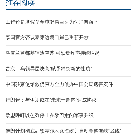
推荐阅读
工作还是度假？全球健康巨头为何涌向海南
泰国官方否认泰柬边境口岸已重新开放
乌克兰首都基辅遭空袭 强烈爆炸声持续响起
普京：乌领导层决意“赋予冲突新的性质”
中国驻柬使馆敦促柬方全力侦办中国公民遇害案件
特朗普：与伊朗或在“未来一周内”达成协议
欧盟呼吁以色列停止在黎巴嫩的军事升级
伊朗计划彻底封锁霍尔木兹海峡并启动曼德海峡“战线”