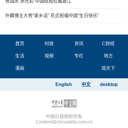
贺国庆 添光彩 中国结霓虹耀香江
外籍博主大秀“家乡话” 花式祝福中国“生日快乐”
首页
时政
资讯
C财经
生活
视频
专栏
地方
漫画
观天下
English
中文
desktop
中国日报版权所有
Content@chinadaily.com.cn