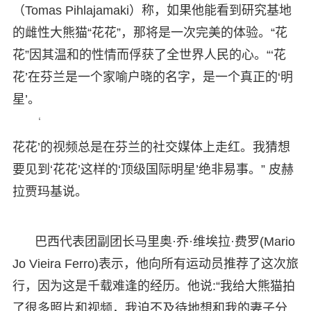
（Tomas Pihlajamaki）称，如果他能看到研究基地
的雌性大熊猫“花花”，那将是一次完美的体验。“花
花”因其温和的性情而俘获了全世界人民的心。“‘花
花’在芬兰是一个家喻户晓的名字，是一个真正的‘明
星’。
 ‘
花花’的视频总是在芬兰的社交媒体上走红。我猜想
要见到‘花花’这样的‘顶级国际明星’绝非易事。” 皮赫
拉贾玛基说。
巴西代表团副团长马里奥·乔·维埃拉·费罗(Mario
Jo Vieira Ferro)表示，他向所有运动员推荐了这次旅
行，因为这是千载难逢的经历。他说:“我给大熊猫拍
了很多照片和视频，我迫不及待地想和我的妻子分