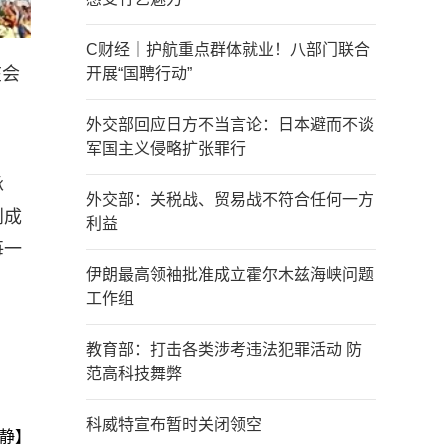
C财经｜护航重点群体就业！八部门联合
在会
开展“国聘行动”
外交部回应日方不当言论：日本避而不谈
军国主义侵略扩张罪行
承
外交部：关税战、贸易战不符合任何一方
到成
利益
每一
伊朗最高领袖批准成立霍尔木兹海峡问题
工作组
教育部：打击各类涉考违法犯罪活动 防
范高科技舞弊
科威特宣布暂时关闭领空
静】