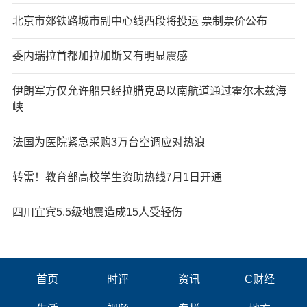
北京市郊铁路城市副中心线西段将投运 票制票价公布
委内瑞拉首都加拉加斯又有明显震感
伊朗军方仅允许船只经拉腊克岛以南航道通过霍尔木兹海
峡
法国为医院紧急采购3万台空调应对热浪
转需！教育部高校学生资助热线7月1日开通
四川宜宾5.5级地震造成15人受轻伤
首页
时评
资讯
C财经